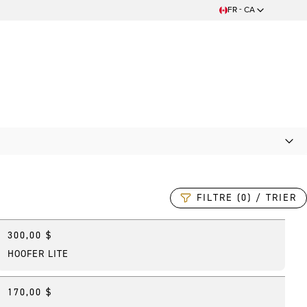
FR - CA
FILTRE (0) / TRIER
300,00 $
Meilleure vente
HOOFER LITE
170,00 $
Nouveau