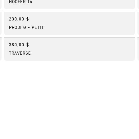
HOOFER 14
230,00 $
Nouveau
PRODI G – PETIT
380,00 $
Meilleure vente
TRAVERSE