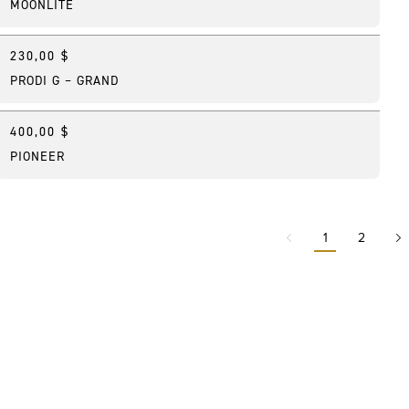
MOONLITE
230,00 $
Nouveau
PRODI G – GRAND
400,00 $
Meilleure vente
PIONEER
1
2