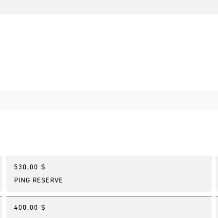
530,00 $
Nouveau
PING RESERVE
400,00 $
En vedette