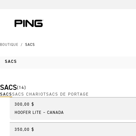
Skip to Content
Skip to Accessibility Statement
Skip to Chat
BOUTIQUE
/
SACS
SACS
SACS
(
14
)
SACS
SACS CHARIOT
SACS DE PORTAGE
300,00 $
Meilleure vente
HOOFER LITE – CANADA
350,00 $
Meilleure vente