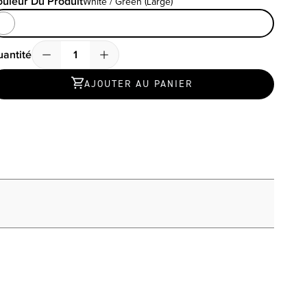
uleur Du Produit
White / Green (Large)
uleur Du Produit
White / Green (Large)
antité
Quantité
AJOUTER AU PANIER