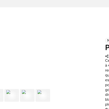
Ce
à 
re
qu
es
po
go
di
bl
pl