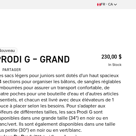
FR - CA
Nouveau
PRODI G – GRAND
230,00 $
In Stock
PARTAGER
s sacs légers pour juniors sont dotés d'un haut spacieux
4 sections pour organiser les bâtons, de sangles réglables
mbourrées pour assurer un transport confortable, de
atre poches pour une bouteille d'eau et d'autres articles
sentiels, et chacun est livré avec deux élévateurs de 1
uce à placer selon les besoins. Pour s'adapter aux
lfeurs de différentes tailles, les sacs Prodi G sont
sponibles dans une grande taille (34") en noir ou en
anc/vert. Ils sont également disponibles dans une taille
us petite (30") en noir ou en vert/blanc.