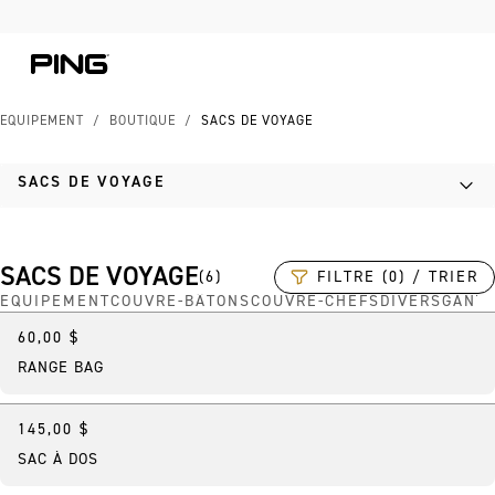
Skip to Content
Skip to Accessibility Statement
Skip to Chat
ÉQUIPEMENT
/
BOUTIQUE
/
SACS DE VOYAGE
SACS DE VOYAGE
SACS DE VOYAGE
FILTRE (0) / TRIER
(
6
)
ÉQUIPEMENT
COUVRE-BÂTONS
COUVRE-CHEFS
DIVERS
GANT
60,00 $
RANGE BAG
145,00 $
Bestseller
SAC À DOS