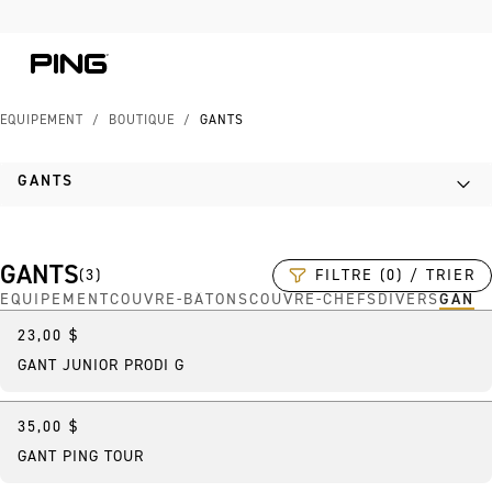
Skip to Content
Skip to Accessibility Statement
Skip to Chat
ÉQUIPEMENT
/
BOUTIQUE
/
GANTS
GANTS
GANTS
FILTRE (0) / TRIER
(
3
)
ÉQUIPEMENT
COUVRE-BÂTONS
COUVRE-CHEFS
DIVERS
GANT
23,00 $
Nouveau
GANT JUNIOR PRODI G
35,00 $
Meilleure vente
GANT PING TOUR