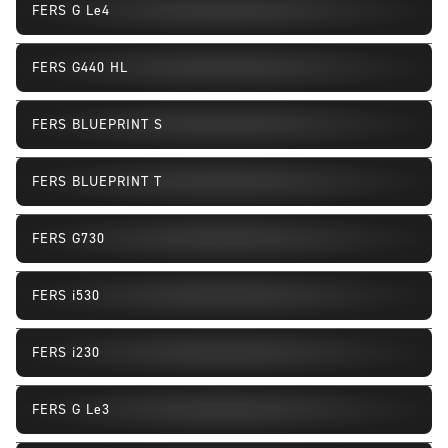
FERS G Le4
Nouveau
FERS G440 HL
FERS BLUEPRINT S 
FERS BLUEPRINT T 
FERS G730
Remplacement ou remplissage
FERS i530
Remplacement ou remplissage
FERS i230
Remplacement ou remplissage
FERS G Le3
Remplacement ou remplissage