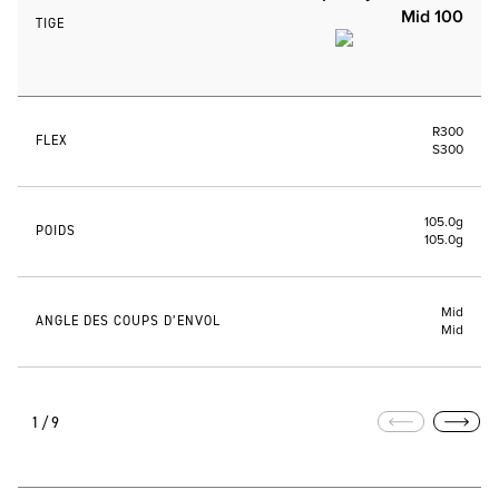
Mid 100
TIGE
R300
FLEX
S300
105.0g
POIDS
105.0g
Mid
ANGLE DES COUPS D’ENVOL
Mid
1/9