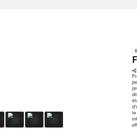
F
Fr
pe
pr
di
él
d'
le
in
ef