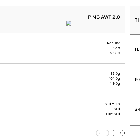
PING AWT 2.0
T
Regular
Stiff
FL
X-Stiff
98.0g
104.0g
PO
119.0g
Mid High
Mid
AN
Low Mid