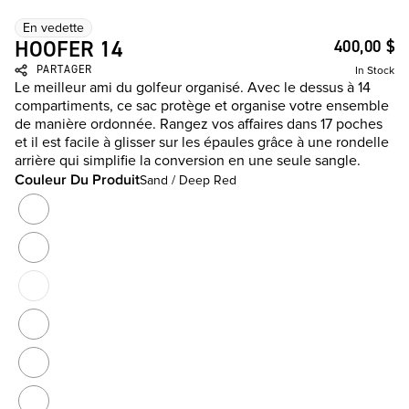
En vedette
HOOFER 14
400,00 $
PARTAGER
In Stock
Le meilleur ami du golfeur organisé. ​Avec le dessus à 14
compartiments, ce sac protège et organise votre ensemble
de manière ordonnée. Rangez vos affaires dans 17 poches
et il est facile à glisser sur les épaules grâce à une rondelle
arrière qui simplifie la conversion en une seule sangle.
Couleur Du Produit
Sand / Deep Red
Couleur Du Produit
Navy / Grey
Black
Heather Grey / Black
Rupture D'inventaire
Black And Blue Mr. PING
Deep Red / Pewter
Platinum Graffiti / Malibu Rose