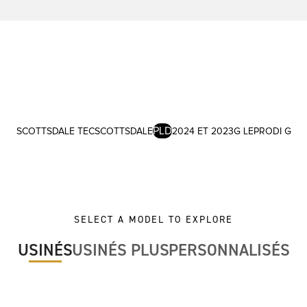
PLD
SCOTTSDALE TEC
SCOTTSDALE
2024 ET 2023
G LE
PRODI G
SELECT A MODEL TO EXPLORE
USINÉS
USINÉS PLUS
PERSONNALISÉS