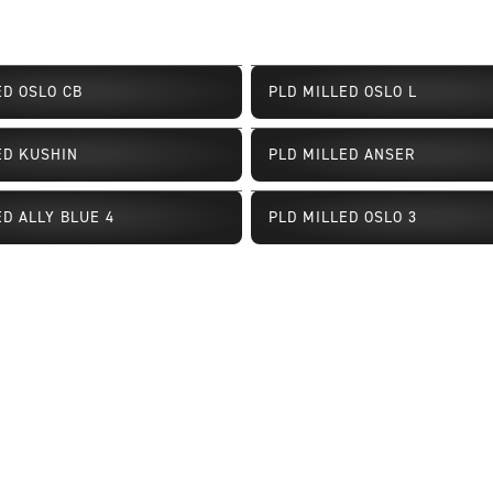
ED OSLO CB
PLD MILLED OSLO L
ED KUSHIN
PLD MILLED ANSER
Disponibilité limitée
ED ALLY BLUE 4
PLD MILLED OSLO 3
ité limitée
Disponibilité limitée