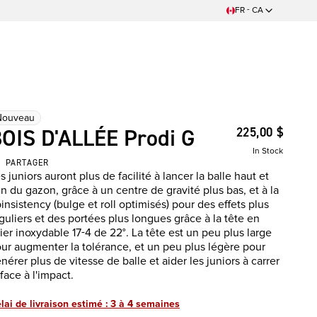
FR - CA
Nouveau
OIS D'ALLÉE Prodi G
225,00 $
In Stock
PARTAGER
s juniors auront plus de facilité à lancer la balle haut et
in du gazon, grâce à un centre de gravité plus bas, et à la
insistency (bulge et roll optimisés) pour des effets plus
guliers et des portées plus longues grâce à la tête en
ier inoxydable 17-4 de 22°. La tête est un peu plus large
ur augmenter la tolérance, et un peu plus légère pour
nérer plus de vitesse de balle et aider les juniors à carrer
 face à l'impact.
lai de livraison estimé : 3 à 4 semaines