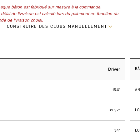
aque bâton est fabriqué sur mesure à la commande.
 délai de livraison est calculé lors du paiement en fonction du
de de livraison choisi.
CONSTRUIRE DES CLUBS MANUELLEMENT
Driver
B
AN
15.0°
LO
39 1/2"
LO
34"