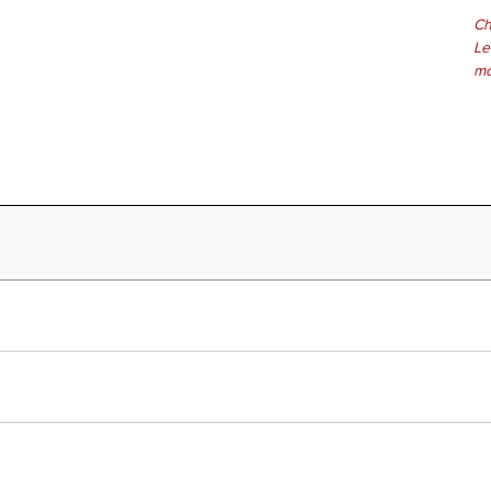
Ch
Le
mo