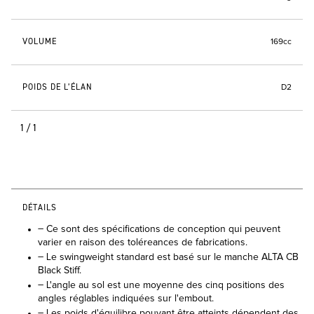
VOLUME
169cc
POIDS DE L’ÉLAN
D2
1/1
DÉTAILS
– Ce sont des spécifications de conception qui peuvent
varier en raison des toléreances de fabrications.
– Le swingweight standard est basé sur le manche ALTA CB
Black Stiff.
– L'angle au sol est une moyenne des cinq positions des
angles réglables indiquées sur l'embout.
– Les poids d'équilibre pouvant être atteints dépendent des