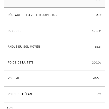
RÉGLAGE DE L’ANGLE D’OUVERTURE
±1.5°
LONGUEUR
45 3/4"
ANGLE DU SOL MOYEN
58.5°
POIDS DE LA TÊTE
200.0g
VOLUME
460cc
POIDS DE L’ÉLAN
C9
1/1